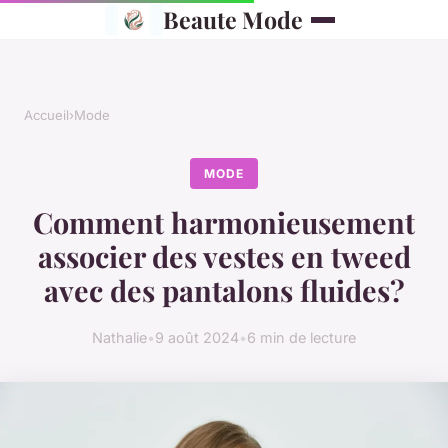
Beaute Mode
Accueil
›
Mode
MODE
Comment harmonieusement
associer des vestes en tweed
avec des pantalons fluides?
Nathalie
•
9 août 2024
•
6 min de lecture